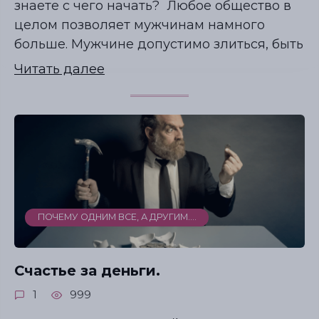
знаете с чего начать? Любое общество в
целом позволяет мужчинам намного
больше. Мужчине допустимо злиться, быть
Читать далее
Гид по знакомствам с мужчинами-
иностранцами
ПОЧЕМУ ОДНИМ ВСЕ, А ДРУГИМ....
СЕКРЕТЫ УСПЕШНЫХ ОНЛАЙН-ЗНАКОМСТВ
Где знакомиться, если вам 40... 50… 60+?
Счастье за деньги.
Как выбрать лучший сайт?
1
999
Как сделать идеальный профиль?