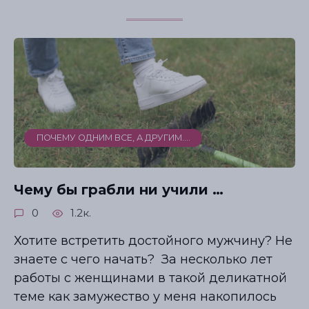
ПОЧЕМУ ОДНИМ ВСЕ, А ДРУГИМ....
Чему бы грабли ни учили …
0
1.2к.
Хотите встретить достойного мужчину? Не
знаете с чего начать? За несколько лет
работы с женщинами в такой деликатной
теме как замужество у меня накопилось