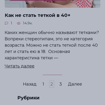
Как не стать теткой в 40+
1
14.9к.
Каких женщин обычно называют тетками?
Вопреки стереотипам, это не категория
возраста. Можно не стать теткой после 40
лет и стать ею в 18. Основная
характеристика тетки —
Читать далее
Назад
1
2
3
Далее
Рубрики