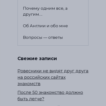
Почему одним все, а
другим….
Об Англии и обо мне
Вопросы — ответы
Свежие записи
Ровесники не видят друг друга
на российских сайтах
знакомств
После 50 знакомство должно
быть легче?