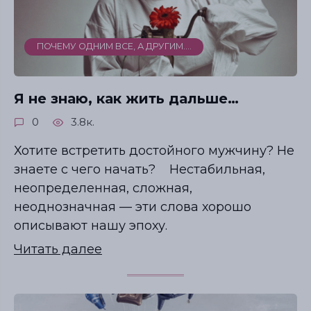
ПОЧЕМУ ОДНИМ ВСЕ, А ДРУГИМ....
Я не знаю, как жить дальше…
0
3.8к.
Хотите встретить достойного мужчину? Не
знаете с чего начать? Нестабильная,
неопределенная, сложная,
неоднозначная — эти слова хорошо
описывают нашу эпоху.
Читать далее