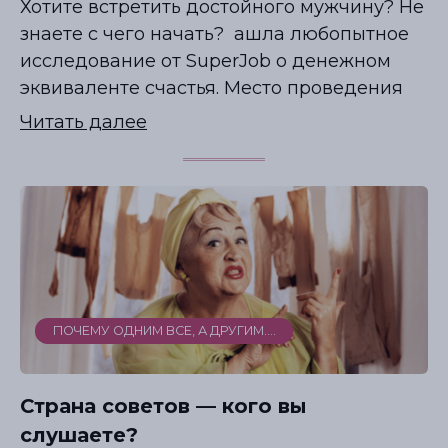
Хотите встретить достойного мужчину? Не
Забрать бесплатно
знаете с чего начать? ашла любопытное
исследование от SuperJob о денежном
эквиваленте счастья. Место проведения
Читать далее
ПОЧЕМУ ОДНИМ ВСЕ, А ДРУГИМ....
Страна советов — кого вы
слушаете?