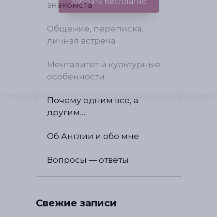
знакомств
Общение, переписка,
личная встреча
Гид по знакомствам с мужчинами-
иностранцами
Менталитет и культурные
особенности
СЕКРЕТЫ УСПЕШНЫХ ОНЛАЙН-ЗНАКОМСТВ
Где знакомиться, если вам 40... 50… 60+?
Почему одним все, а
Как выбрать лучший сайт?
другим….
Как сделать идеальный профиль?
Об Англии и обо мне
Забрать бесплатно
Вопросы — ответы
Свежие записи