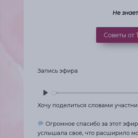
Не знает
Советы от
Запись эфира
P
Хочу поделиться словами участни
l
⠀
a
Огромное спасибо за этот эфир
y
услышала своё, что расширило м