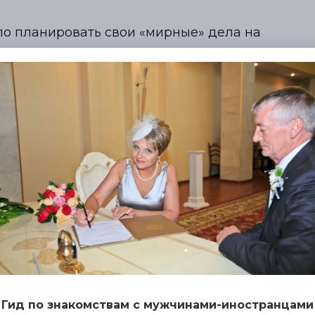
ло планировать свои «мирные» дела на
рь поняла, что правильно всё делаю.
на надежда и вера в светлое будущее.
 не так уж часто баловала, но мы всё
т беспомощности хочется плакать и
ыми бы ни были испытания — мы снова и
быть счастливой?
Гид по знакомствам с мужчинами-иностранцами
ься с достойным мужчиной?