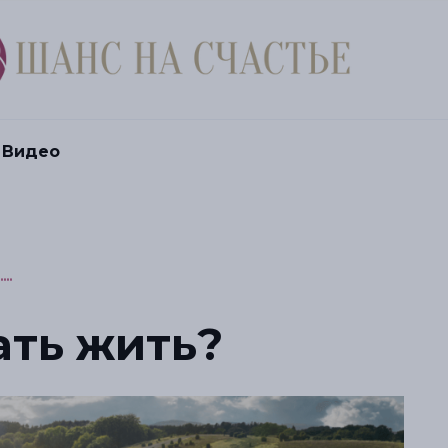
Видео
..
ать жить?