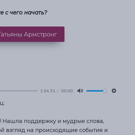
е с чего начать?
 Татьяны Армстронг
1:04:31
00:00
M
S
ц:
u
e
t
t
! Нашла поддержку и мудрые слова,
e
t
ой взгляд на происходящие события и
i