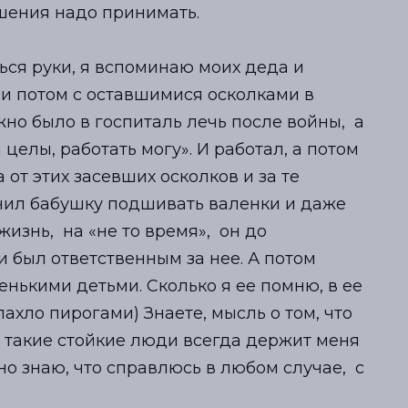
шения надо принимать.
n
g
ься руки, я вспоминаю моих деда и
s
 и потом с оставшимися осколками в
жно было в гocпиталь лечь после вoйны, а
целы, работать могу». И работал, а потом
 от этих засевших осколков и за те
учил бабушку подшивать валенки и даже
жизнь, на «не то время», он до
и был ответственным за нее. А потом
енькими детьми. Сколько я ее помню, в ее
пахло пирогами) Знаете, мысль о том, что
о такие стойкие люди всегда держит меня
чно знаю, что справлюсь в любом случае, с