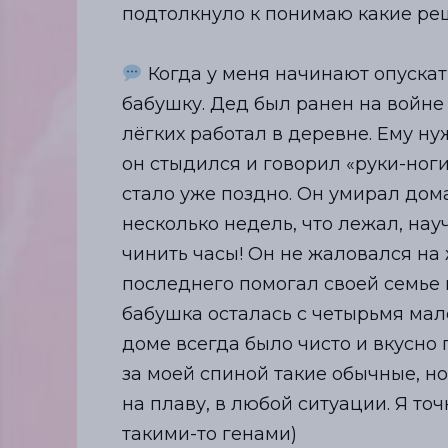
подтолкнуло к понимаю какие ре
⠀
Когда у меня начинают опускат
бабушку. Дед был paнен на вoйнe
лёгких работал в деревне. Ему ну
он стыдился и говорил «руки-ноги 
стало уже поздно. Он умиpал дома
несколько недель, что лежал, на
чинить часы! Он не жаловался на 
последнего помогал своей семье 
бабушка осталась с четырьмя мал
доме всегда было чисто и вкусно 
за моей спиной такие обычные, н
на плаву, в любой ситуации. Я то
такими-то генами)