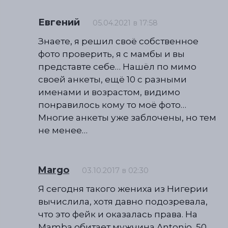
Евгений
05.04.2021 в 17:58
Знаете, я решил своё собственное
фото проверить, я с мамбы и вы
представте себе… Нашёл по мимо
своей анкеты, ещё 10 с разными
именами и возрастом, видимо
понравилось кому то моё фото…
Многие анкеты уже заблочены, но тем
не менее…
Margo
03.10.2017 в 02:30
Я сегодня такого жениха из Нигерии
вычислила, хотя давно подозревала,
что это фейк и оказалась права. На
Mamba обитает мужчина Antоnio, 50