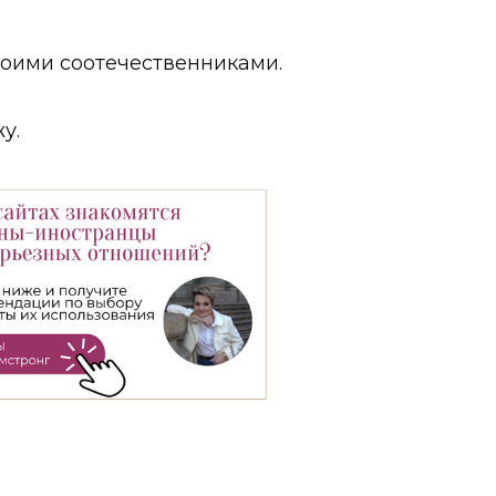
воими соотечественниками.
у.
Гид по знакомствам с мужчинами-иностранцами
СЕКРЕТЫ УСПЕШНЫХ ОНЛАЙН-ЗНАКОМСТВ
Где знакомиться, если вам 40... 50… 60+?
Как выбрать лучший сайт?
Как сделать идеальный профиль?
Забрать бесплатно