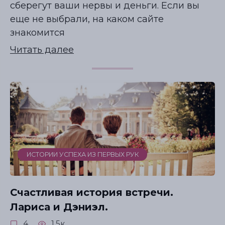
сберегут ваши нервы и деньги. Если вы
еще не выбрали, на каком сайте
знакомится
Читать далее
ИСТОРИИ УСПЕХА ИЗ ПЕРВЫХ РУК
Гид по знакомствам с мужчинами-
иностранцами
Счастливая история встречи.
СЕКРЕТЫ УСПЕШНЫХ ОНЛАЙН-ЗНАКОМСТВ
Лариса и Дэниэл.
Где знакомиться, если вам 40... 50… 60+?
4
1.5к.