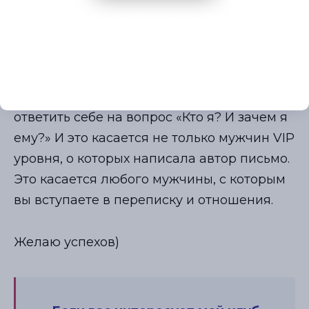
Вот такое письмо. Спокойное, правдивое,
без иллюзий и розовых очков.
Это вовсе не значит, что вам закрыт туда
путь. Нужно только честно сделать одно –
ответить себе на вопрос «Кто я? И зачем я
ему?» И это касается не только мужчин VIP
уровня, о которых написала автор письмо.
Это касается любого мужчины, с которым
вы вступаете в переписку и отношения.
Желаю успехов)