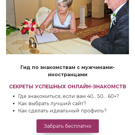
Роскошь говорит шёпотом.» Лучше и не
скажешь. Так вот на ElitSingles мужчины
говорят шёпотом и не принимают туда
тех женщин, которые кричат о своих
достоинствах.
Фильм Красотка смотрели, конечно, мы
Гид по знакомствам с мужчинами-
все. И все хотим чуда в жизни. И чудеса
иностранцами
бывают, только делаются они руками
человека, своими ру
ками.
СЕКРЕТЫ УСПЕШНЫХ ОНЛАЙН-ЗНАКОМСТВ
Где знакомиться, если вам 40... 50… 60+?
Как выбрать лучший сайт?
С наилучшими пожеланиями успехов,
Как сделать идеальный профиль?
………..»
Забрать бесплатно