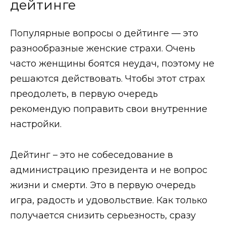
дейтинге
Популярные
вопросы о дейтинге
— это
разнообразные женские страхи. Очень
часто женщины боятся неудач, поэтому не
решаются действовать. Чтобы этот страх
преодолеть, в первую очередь
рекомендую поправить свои внутренние
настройки.
Гид по знакомствам с мужчинами-
иностранцами
Дейтинг – это не собеседование в
СЕКРЕТЫ УСПЕШНЫХ ОНЛАЙН-ЗНАКОМСТВ
администрацию президента и не вопрос
Где знакомиться, если вам 40... 50… 60+?
жизни и смерти. Это в первую очередь
Как выбрать лучший сайт?
игра, радость и удовольствие. Как только
Как сделать идеальный профиль?
получается снизить серьезность, сразу