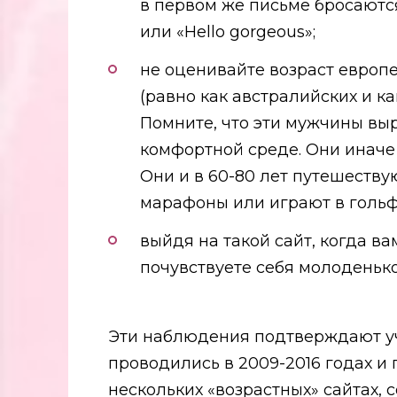
в первом же письме бросаются 
или «Hello gorgeous»;
не оценивайте возраст европ
(равно как австралийских и к
Помните, что эти мужчины выр
комфортной среде. Они иначе
Они и в 60-80 лет путешеству
марафоны или играют в гольф
выйдя на такой сайт, когда ва
почувствуете себя молоденьк
Эти наблюдения подтверждают уч
проводились в 2009-2016 годах и 
нескольких «возрастных» сайтах, 