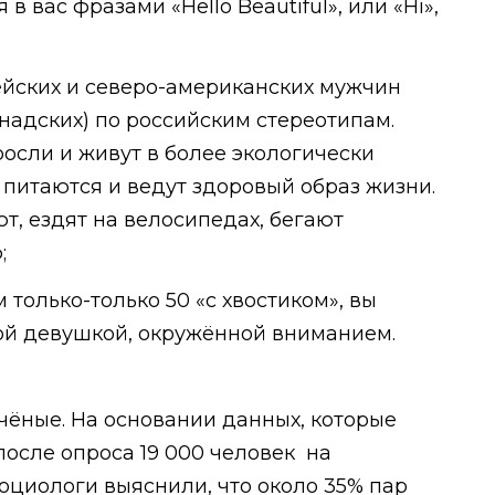
в вас фразами «Hello Beautiful», или «Hi»,
Забрать бесплатно
ейских и северо-американских мужчин
анадских) по российским стереотипам.
осли и живут в более экологически
 питаются и ведут здоровый образ жизни.
ют, ездят на велосипедах, бегают
;
м только-только 50 «с хвостиком», вы
ой девушкой, окружённой вниманием.
ёные. На основании данных, которые
после опроса 19 000 человек на
социологи выяснили, что около 35% пар