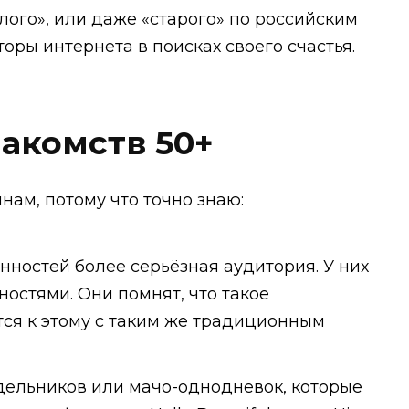
лого», или даже «старого» по российским
оры интернета в поисках своего счастья.
акомств 50+
ам, потому что точно знаю:
енностей более серьёзная аудитория. У них
Гид по знакомствам с мужчинами-иностранцами
ностями. Они помнят, что такое
СЕКРЕТЫ УСПЕШНЫХ ОНЛАЙН-ЗНАКОМСТВ
тся к этому с таким же традиционным
Где знакомиться, если вам 40... 50… 60+?
Как выбрать лучший сайт?
Как сделать идеальный профиль?
здельников или мачо-однодневок, которые