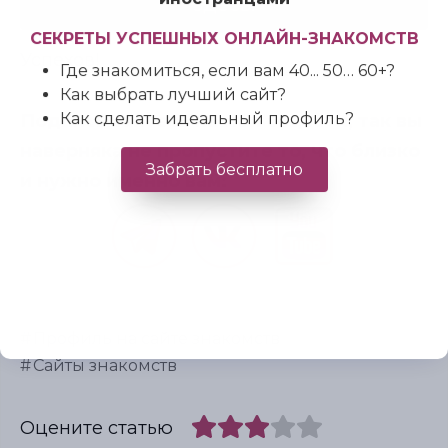
здесь.
СЕКРЕТЫ УСПЕШНЫХ ОНЛАЙН-ЗНАКОМСТВ
Успехов!
Где знакомиться, если вам 40... 50… 60+?
Как выбрать лучший сайт?
Подписывайтесь на мои соцсети, так вы
Как сделать идеальный профиль?
наверняка не пропустите то, что близко
Забрать бесплатно
и нужно именно вам:
Профиль на сайте знакомств
Сайты знакомств
Оцените статью