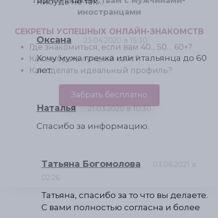
нибудь не так…
Оксана
23.04.2020 в 15:30
Хочу мужа гречка или итальянца до 60
лет
Наталья
21.03.2020 в 10:30
Спасибо за информацию.
Татьяна Богомолова
03.06.2021 в
02:26
Татьяна, спасибо за то что вы делаете.
Гид по знакомствам с мужчинами-
иностранцами
С вами полностью согласна и более