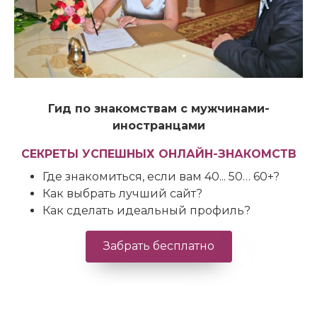
время, которое я пообещала
—
один час
на подготовку и пять минут на проверку.
И ни в коем случае не огорчайтесь.
Сделайте правильные выводы, примите
правильные решения, которые
Гид по знакомствам с мужчинами-
иностранцами
обязательно приведут к нужным
результатам.
СЕКРЕТЫ УСПЕШНЫХ ОНЛАЙН-ЗНАКОМСТВ
Где знакомиться, если вам 40... 50… 60+?
Как выбрать лучший сайт?
Как сделать идеальный профиль?
Забрать бесплатно