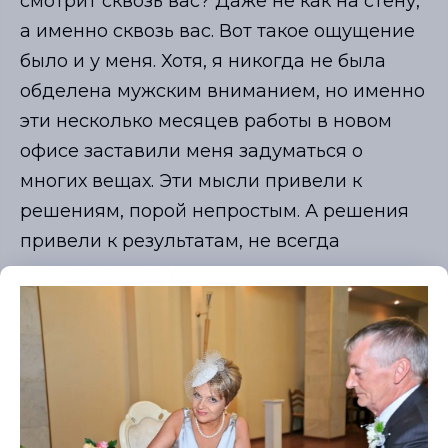
смотрит сквозь вас? Даже не как на стену,
а именно сквозь вас. Вот такое ощущение
было и у меня. Хотя, я никогда не была
обделена мужским вниманием, но именно
эти несколько месяцев работы в новом
офисе заставили меня задуматься о
многих вещах. Эти мысли привели к
решениям, порой непростым. А решения
привели к результатам, не всегда
стремительному.
Так что, вперёд, дорогие мои! Приводите
себя в порядок, одевайтесь
—
обувайтесь
—
«мэйкаптесь» и вперёд. И
поверьте, вы потратите на это ровно то