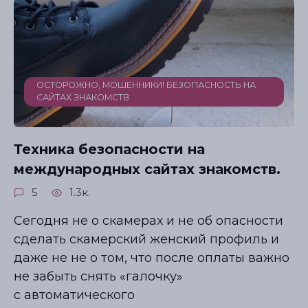
иностранцами
СЕКРЕТЫ УСПЕШНЫХ ОНЛАЙН-ЗНАКОМСТВ
Где знакомиться, если вам 40... 50… 60+?
Как выбрать лучший сайт?
Как сделать идеальный профиль?
ОСТОРОЖНО, МОШЕННИКИ! БЕЗОПАСНОСТЬ НА
САЙТАХ ЗНАКОМСТВ
Забрать бесплатно
Техника безопасности на
международных сайтах знакомств.
5
1.3к.
Сегодня не о скамерах и не об опасности
сделать скамерский женский профиль и
даже не не о том, что после оплаты важно
не забыть снять «галочку»
с автоматического