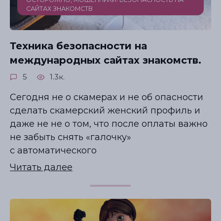
СЕКРЕТЫ УСПЕШНЫХ ОНЛАЙН-ЗНАКОМСТВ
САЙТАХ ЗНАКОМСТВ
Где знакомиться, если вам 40... 50… 60+?
Как выбрать лучший сайт?
Как сделать идеальный профиль?
Техника безопасности на
международных сайтах знакомств.
Забрать бесплатно
5
1.3к.
Сегодня не о скамерах и не об опасности
сделать скамерский женский профиль и
даже не не о том, что после оплаты важно
не забыть снять «галочку»
с автоматического
Читать далее